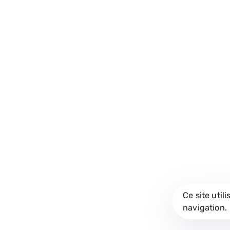
Liens utiles
Services
Nous allions stratégie et
créativité pour propulser
L’agence
Communi
les marques : marketing
digital, sites sur mesure,
Portfolio
Dévelo
contenus visuels forts en
vidéo et motion — pour
Contact
Vidéo &
des expériences qui
marquent.
© Otricom Age
Ce site util
navigation.