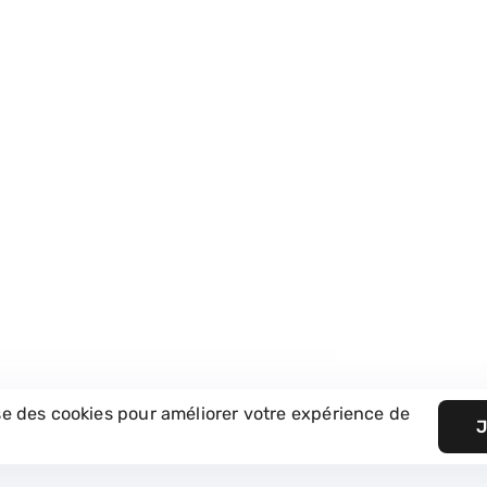
Une question ? Écrivez-nou
Une idée, une question ? Contactez-nous, on 
cation Digitale
pour vous accompagner.
ppement Web
 Motion Design
Contact
ncy. Tous droits réservés.
ise des cookies pour améliorer votre expérience de
J